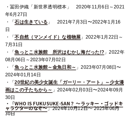
・冨田伊織「新世界透明標本」
2020
年
11
月
6
日～
2021
年
6
月
27
日
・「
石は生きている
」
2021
年
7
月
3
日〜
2022
年
1
月
16
日
・「
不自然（マンメイド）な植物展
」
2022
年
1
月
22
日～
7
月
31
日
・「
魚っとこ水族館 所沢はむかし海だった
!?
」
2022
年
08
月
06
日～
2023
年
07
月
02
日
・「
魚っとこ水族館～金魚日和～
」
2023
年
07
月
08
日〜
2024
年
01
月
14
日
・「
20
世紀の美少女誕生「ガーリー・アート」～少女漫
画はこの子たちから～
」
2024
年
02
月
03
日〜
2024
年
09
月
30
日
・「
WHO IS FUKUSUKE-SAN？ ～ラッキー・ゴッドキ
ャラクターのなぞ～
2024年10月12日〜 2025年06月
」
30日