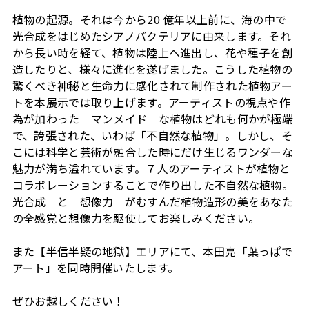
植物の起源。それは今から20 億年以上前に、海の中で
光合成をはじめたシアノバクテリアに由来します。それ
から長い時を経て、植物は陸上へ進出し、花や種子を創
造したりと、様々に進化を遂げました。こうした植物の
驚くべき神秘と生命力に感化されて制作された植物アー
トを本展示では取り上げます。アーティストの視点や作
為が加わった マンメイド な植物はどれも何かが極端
で、誇張された、いわば「不自然な植物」。しかし、そ
こには科学と芸術が融合した時にだけ生じるワンダーな
魅力が満ち溢れています。７人のアーティストが植物と
コラボレーションすることで作り出した不自然な植物。
光合成 と 想像力 がむすんだ植物造形の美をあなた
の全感覚と想像力を駆使してお楽しみください。
また【半信半疑の地獄】エリアにて、本田亮「葉っぱで
アート」を同時開催いたします。
ぜひお越しください！