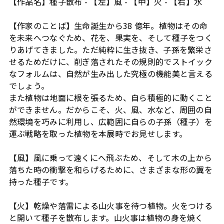
【作品名】種子散布 - 【左】風 - 【中】火 - 【右】水
【作家のことば】生命誕生から38 億年。植物はその命
を未来へつなぐため、花を、果実を、そして種子をつく
りあげてきました。ただ純粋に生き抜き、子孫を繁栄さ
せるためだけに、削ぎ落されたその規則的でストイック
なフォルムは、自然が生み出した究極の機能美と言える
でしょう。
また植物は地面に根を張るため、自ら積極的に動くこと
ができません。だからこそ、火、風、水など、周囲の自
然環境を巧みに利用し、広範囲に自らの子孫（種子）を
運ぶ戦略を取った植物を本展時でお見せします。
【風】風に乗って遠くにへ飛ぶため、そして木の上から
落ちた時の衝撃を和らげるために、さまざまな形の翼を
持った種子です。
【火】乾燥や落雷による山火事を待つ植物。火をつける
と開いて種子を散布します。山火事は植物の身を焼く