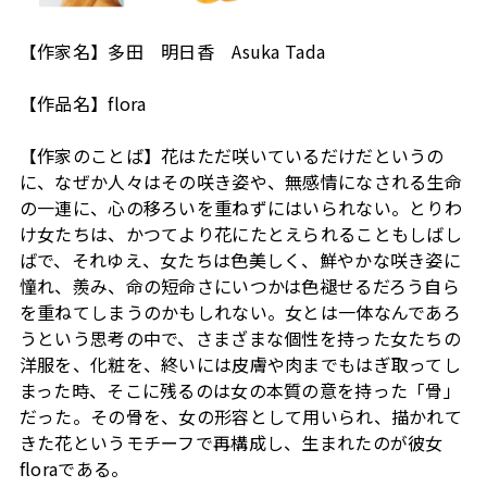
【作家名】多田 明日香 Asuka Tada
【作品名】flora
【作家のことば】花はただ咲いているだけだというの
に、なぜか人々はその咲き姿や、無感情になされる生命
の一連に、心の移ろいを重ねずにはいられない。とりわ
け女たちは、かつてより花にたとえられることもしばし
ばで、それゆえ、女たちは色美しく、鮮やかな咲き姿に
憧れ、羨み、命の短命さにいつかは色褪せるだろう自ら
を重ねてしまうのかもしれない。女とは一体なんであろ
うという思考の中で、さまざまな個性を持った女たちの
洋服を、化粧を、終いには皮膚や肉までもはぎ取ってし
まった時、そこに残るのは女の本質の意を持った「骨」
だった。その骨を、女の形容として用いられ、描かれて
きた花というモチーフで再構成し、生まれたのが彼女
floraである。