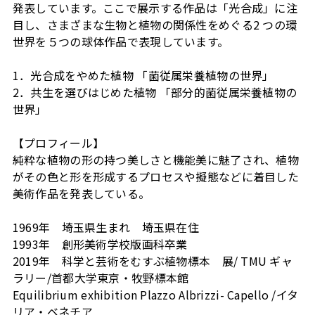
発表しています。ここで展示する作品は「光合成」に注
目し、さまざまな生物と植物の関係性をめぐる2 つの環
世界を５つの球体作品で表現しています。
1．光合成をやめた植物 「菌従属栄養植物の世界」
2．共生を選びはじめた植物 「部分的菌従属栄養植物の
世界」
【プロフィール】
純粋な植物の形の持つ美しさと機能美に魅了され、植物
がその色と形を形成するプロセスや擬態などに着目した
美術作品を発表している。
1969年 埼玉県生まれ 埼玉県在住
1993年 創形美術学校版画科卒業
2019年 科学と芸術をむすぶ植物標本 展/ TMU ギャ
ラリー/首都大学東京・牧野標本館
Equilibrium exhibition Plazzo Albrizzi- Capello /イタ
リア・ベネチア