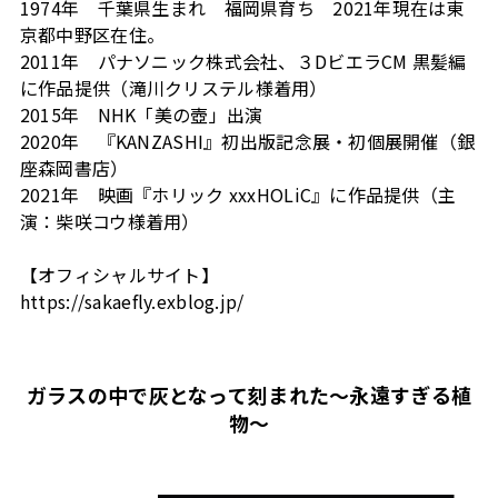
1974年 千葉県生まれ 福岡県育ち 2021年現在は東
京都中野区在住。
2011年 パナソニック株式会社、３DビエラCM 黒髪編
に作品提供（滝川クリステル様着用）
2015年 NHK「美の壺」出演
2020年 『KANZASHI』初出版記念展・初個展開催（銀
座森岡書店）
2021年 映画『ホリック xxxHOLiC』に作品提供（主
演：柴咲コウ様着用）
【オフィシャルサイト】
https://sakaefly.exblog.jp/
ガラスの中で灰となって刻まれた～永遠すぎる植
物～