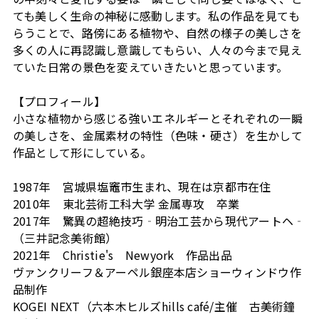
ても美しく生命の神秘に感動します。私の作品を見ても
らうことで、路傍にある植物や、自然の様子の美しさを
多くの人に再認識し意識してもらい、人々の今まで見え
ていた日常の景色を変えていきたいと思っています。
【プロフィール】
小さな植物から感じる強いエネルギーとそれぞれの一瞬
の美しさを、金属素材の特性（色味・硬さ）を生かして
作品として形にしている。
1987年 宮城県塩竈市生まれ、現在は京都市在住
2010年 東北芸術工科大学 金属専攻 卒業
2017年 驚異の超絶技巧‐明治工芸から現代アートヘ‐
（三井記念美術館）
2021年 Christie's Newyork 作品出品
ヴァンクリーフ＆アーペル銀座本店ショーウィンドウ作
品制作
KOGEI NEXT（六本木ヒルズhills café/主催 古美術鐘