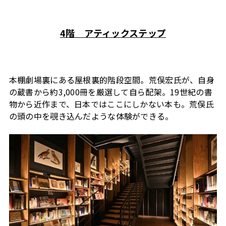
4階 アティックステップ
本棚劇場裏にある屋根裏的階段空間。荒俣宏氏が、自身
の蔵書から約
3,000
冊を厳選して自ら配架。
19
世紀の書
物から近作まで、日本ではここにしかない本も。荒俣氏
の頭の中を覗き込んだような体験ができる。