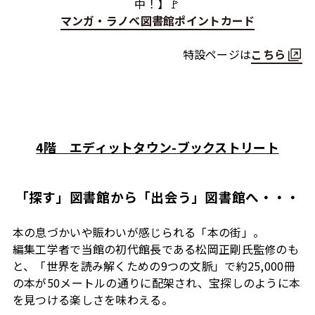
中！】🚩
マンガ・ラノベ図書館ポイントカード
特設ページは
こちら
4階 エディットタウン
-
ブックストリート
「探す」図書館から「出会う」図書館へ・・・
本の息づかいや賑わいが感じられる「本の街」。
編集工学者で当館の初代館長である松岡正剛氏監修のも
と、「世界を読み解くための
9
つの文脈」で約
25,000
冊
の本が
50
メートルの通りに配架され、宝探しのように本
を見つける楽しさを味わえる。