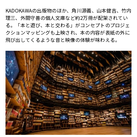
KADOKAWA
の出版物のほか、角川源義、山本健吉、竹内
理三、外間守善の個人文庫など約
2
万冊が配架されてい
る。「本と遊び、本と交わる」がコンセプトのプロジェ
クションマッピングも上映され、本の内容が表紙の外に
飛び出してくるような音と映像の体験が味わえる。