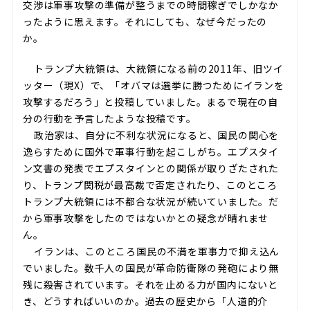
交渉は軍事攻撃の準備が整うまでの時間稼ぎでしかなか
ったように思えます。それにしても、なぜ今だったの
か。
トランプ大統領は、大統領になる前の2011年、旧ツイ
ッター（現X）で、「オバマは選挙に勝つためにイランを
攻撃するだろう」と投稿していました。まるで現在の自
分の行動を予言したような投稿です。
政治家は、自分に不利な状況になると、国民の関心を
逸らすために国外で軍事行動を起こしがち。エプスタイ
ン文書の発表でエプスタインとの関係が取りざたされた
り、トランプ関税が最高裁で否定されたり、このところ
トランプ大統領には不都合な状況が続いていました。だ
から軍事攻撃をしたのではないかとの疑念が晴れませ
ん。
イランは、このところ国民の不満を軍事力で抑え込ん
でいました。数千人の国民が革命防衛隊の発砲により無
残に殺害されています。それを止める力が国内にないと
き、どうすればいいのか。過去の歴史から「人道的介