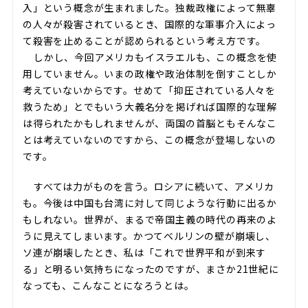
入」という概念が生まれました。独裁政権によって無辜
の人々が殺害されているとき、国際的な軍事介入によっ
て殺害を止めることが認められるという考え方です。
しかし、今回アメリカもイスラエルも、この概念を使
用していません。いまの政権や政治体制を倒すことしか
考えていないからです。せめて「抑圧されている人々を
救うため」とでもいう大義名分を掲げれば国際的な理解
は得られたかもしれませんが、両国の首脳ともそんなこ
とは考えていないのですから、この概念が登場しないの
です。
すべては力がものを言う。ロシアに続いて、アメリカ
も。今後は中国も台湾に対して同じような行動に出るか
もしれない。世界が、まるで帝国主義の時代の再来のよ
うに見えてしまいます。かつてベルリンの壁が崩壊し、
ソ連が崩壊したとき、私は「これで世界平和が到来す
る」と明るい気持ちになったのですが、まさか21世紀に
なっても、こんなことになろうとは。