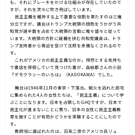
も、それにブレーキをかける仕組みが存在していたので
すが、それを次々に吹き飛ばしています。
民主主義を維持する上で重要な役割を果たすのは三権
分立ですが、議会はトランプ大統領の顔色をうかがう共
和党が過半数を占めて大統領の言動に唯々諾々と従って
います。大統領の方針に疑義を挟む共和党議員は、トラ
ンプ支持者から脅迫を受けて沈黙を余儀なくされるので
す。
これがアメリカの民主主義なのか。愕然とする気持ち
で書店を徘徊していて見つけた書が、森絵都さんの小説
『デモクラシーのいろは』（KADOKAWA）でした。
舞台は1946年11月の東京・下落合。戦火を逃れた邸宅
に集められた4人の女性たちは、「民主主義」について学
ぶことになります。日本を占領したGHQですが、日本で
民主化が進まないことに焦り、日本の女性に民主主義教
育を施すことが有効かどうかを実験することにしたので
す。
教師役に選ばれたのは、日系二世のアメリカ兵リュ