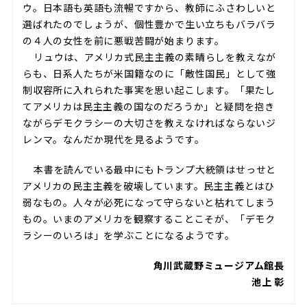
ウ。日本語も英語も流暢ですから、教師にふさわしいと
選ばれたのでしょうが、個性豊かで生い立ちもバラバラ
の４人の女性を前に悪戦苦闘が始まります。
リュウは、アメリカ式民主主義の素晴らしを教えなが
らも、日系人たちが米国籍なのに「敵性国民」として強
制収容所に入れられた事実を思い起こします。「果たし
てアメリカは民主主義の国なのだろうか」と疑問を抱き
ながらデモクラシーの大切さを教えなければならないジ
レンマ。なんだか現代を見るようです。
本書を読んでいる最中にもトランプ大統領はせっせと
アメリカの民主主義を破壊しています。民主主義とはひ
弱なもの。人々が必死になって守らないと枯れてしまう
もの。いまのアメリカを観察することこそが、「デモク
ラシーのいろは」を学ぶことになるようです。
角川武蔵野ミュージアム館長
池上 彰