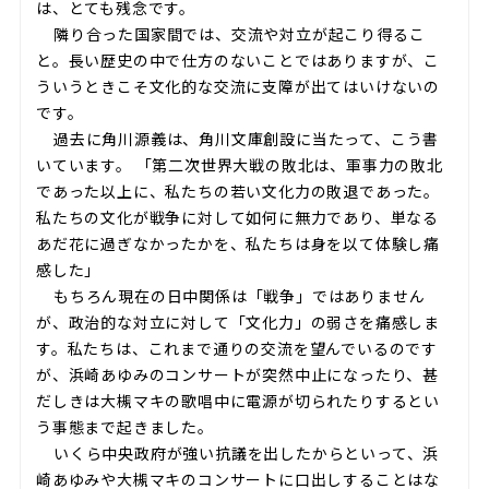
は、とても残念です。
隣り合った国家間では、交流や対立が起こり得るこ
と。長い歴史の中で仕方のないことではありますが、こ
ういうときこそ文化的な交流に支障が出てはいけないの
です。
過去に角川源義は、角川文庫創設に当たって、こう書
いています。 「第二次世界大戦の敗北は、軍事力の敗北
であった以上に、私たちの若い文化力の敗退であった。
私たちの文化が戦争に対して如何に無力であり、単なる
あだ花に過ぎなかったかを、私たちは身を以て体験し痛
感した」
もちろん現在の日中関係は「戦争」ではありません
が、政治的な対立に対して「文化力」の弱さを痛感しま
す。私たちは、これまで通りの交流を望んでいるのです
が、浜崎あゆみのコンサートが突然中止になったり、甚
だしきは大槻マキの歌唱中に電源が切られたりするとい
う事態まで起きました。
いくら中央政府が強い抗議を出したからといって、浜
崎あゆみや大槻マキのコンサートに口出しすることはな