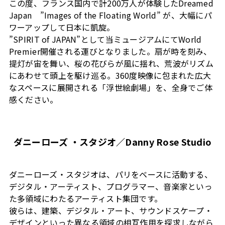
この度、フランス国内で計200万人が体験したDreamed
Japan ”Images of the Floating World” が、大幅にパ
ワーアップして日本に凱旋。
”SPIRIT of JAPAN”として当ミュージアムにてWorld
Premier開催される運びとなりました。扇が時を刻み、
提灯が宙を舞い、桜の花びらが風に揺れ、荒波がリズム
にあわせて頭上を駆け巡る。360度映像に包まれた広大
なスペースに展開される「浮世絵劇場」を、全身でご体
感ください。
ダニーローズ ・スタジオ／Danny Rose Studio
ダニーローズ・スタジオは、パリをベースに活動する、
デジタル・アーティスト、プログラマー、音楽家といっ
た多領域にわたるアーティスト集団です。
彼らは、建築、デジタル・アート、サウンドスケープ・
デザインといった異なる領域の相互作用を探求しながら