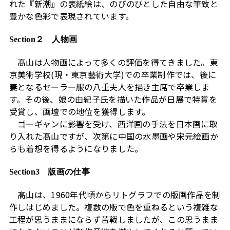
れた『新潮』の表紙絵は、のびのびとした自由な筆致と
豊かな色彩で表現されています。
Section２ 人物画
髙山は人物画によって多くの評価を得てきました。東
京美術学校(現・東京藝術大学)での卒業制作では、後に
妻となるセーラー服の八重夫人を描き主席で卒業しま
す。その後、娘の由紀子氏を描いた作品が日展で特賞を
受賞し、画壇での地位を獲得します。
ゴーギャンに影響を受け、西洋画の手法を日本画に取
り入れた髙山ですが、次第に中国の水墨画や宋元絵画か
らも着想を得るようになりました。
Section3 版画の仕事
髙山は、1960年代頃からリトグラフでの版画作品を制
作しはじめました。複数の版で色を重ねるという複雑な
工程が思うままにならず苦戦しましたが、この思うまま