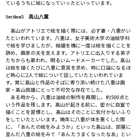
ているうちに絵になっていったといっています。
Section5 髙山八重
髙山がアトリエで絵を描く際には、必ず妻・八重がい
たといわれています。八重は、女子美術大学の油絵学科
で絵を学びましたが、結婚を機に一度は絵を描くことを
辞め、画家の夫を支えます。アトリエに出入りする弟子
たちからも慕われ、明るいムードメーカーでした。髙山
は絵を描くたびに八重に意見を求め、時に口論になるほ
ど熱心に2人で絵について話していたといわれていま
す。常に髙山と作品のそばに寄り添い続けた八重は画
家・髙山辰雄にとって不可欠な存在でした。
ある時から、八重は油絵の制作を再開し、約500点と
いう作品を残します。髙山が起きる前に、密かに自室で
描くことを習慣とし、髙山はそのことに気付かないふり
をしていたといいます。晩年に八重が体を悪くした際
に、「あんたの絵をみようか」といった髙山は、部屋に
並んだ八重の絵をみて「あんたうまくなったなあ」とい