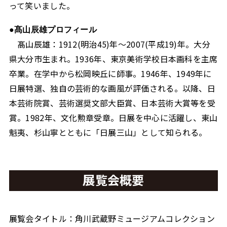
って笑いました。
●髙山辰雄プロフィール
髙山辰雄：1912(明治45)年～2007(平成19)年。大分
県大分市生まれ。1936年、東京美術学校日本画科を主席
卒業。在学中から松岡映丘に師事。1946年、1949年に
日展特選、独自の芸術的な画風が評価される。以降、日
本芸術院賞、芸術選奨文部大臣賞、日本芸術大賞等を受
賞。1982年、文化勲章受章。日展を中心に活躍し、東山
魁夷、杉山寧とともに「日展三山」として知られる。
展覧会概要
展覧会タイトル：角川武蔵野ミュージアムコレクション