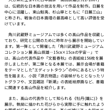
は、伝統的な日本画の技法を用いて作品を制作。日展を
中心に活躍し、東山魁夷、杉山寧とともに「日展三山」
と称され、戦後の日本画壇の最高峰として高い評価を受
けています。
角川武蔵野ミュージアムでは多くの髙山作品を収蔵し
ており、研究と公開のために昨年から展示を開始してい
ます。第一弾として開催した「角川武蔵野ミュージアム
コレクション展 髙山辰雄―15㎝×15㎝の宇宙―」で
は、髙山の代表作品や『文藝春秋』の表紙絵156枚を展
示しましたが、第二弾となる本展では、展示会場が書籍
をテーマとした“エディットタウン”の中にあるという特
性を踏まえ、小説『源氏物語』の装幀がもととなったリ
トグラフや、文芸雑誌『新潮』の表紙絵原画など、書籍
に関連する髙山作品を紹介します。
また、髙山の代表作として知られる《牡丹(籠に)》を
展示。執拗に描かれた花びらから実際に手に触れたよう