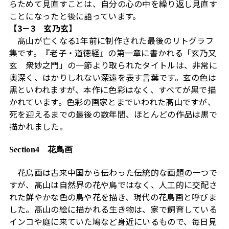
らためて見直すことは、自分の心の中を繰り返し見直す
ことになったと後に語っています。
【3－3 玄乃玄】
髙山が亡くなる1年前に制作された最後のリトグラフ
集です。『老子・道徳経』の第一章に書かれる「玄乃又
玄 衆妙之門」の一節より取られたタイトルは、非常に
奥深く、はかりしれない深遠を表す言葉です。玄の色は
黒といわれますが、本作に色彩はなく、すべてが黒で描
かれています。色彩の画家とまでいわれた髙山ですが、
死を迎えるまでの最後の数年間、ほとんどの作品は黒で
描かれました。
Section4 花鳥画
花鳥画は古来中国から伝わった伝統的な画題の一つで
すが、髙山は自然界の花や鳥ではなく、人工的に交配さ
れた鮮やかな色の鳥や花を描き、現代の花鳥画と呼びま
した。髙山の絵に描かれる生き物は、家で飼育している
インコや庭に来ていた鳩など身近にいるもので、毎日見