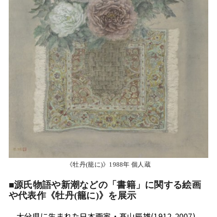
《牡丹(籠に)》1988年 個人蔵
■源氏物語や新潮などの「書籍」に関する絵画
や代表作《牡丹(籠に)》を展示
大分県に生まれた日本画家・髙山辰雄(1912-2007)