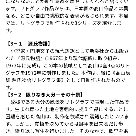
にならないことが制作意欲を燃やしてくれると語ってい
ます。リトグラフ作品からは、日本画の髙山作品とは異
なる、どこか自由で挑戦的な表現が感じられます。本展
では、リトグラフで制作された3シリーズを紹介しま
す。
【3－１ 源氏物語】
小説家・円地文子の現代語訳として新潮社から出版さ
れた『源氏物語』(1967年より現代語訳に取り組み、
1973年に完成)。この本の装幀として髙山は全9点のリト
グラフを1972年に制作しました。本作は、後に《髙山辰
雄 源氏物語リトグラフ集》として再制作されたもので
す。
【3－2 限りなき大分―その十景】
故郷である大分の風景をリトグラフで表現した作品で
す。生まれ育った土地を客観的に捉え作品にすることに
困難を感じた髙山は、制作を依頼され躊躇したといいま
す。しかし、覚悟を決めてからは郷里を出来るだけ歩
き、繰り返し写生を行いました。そのなかで、郷里をあ