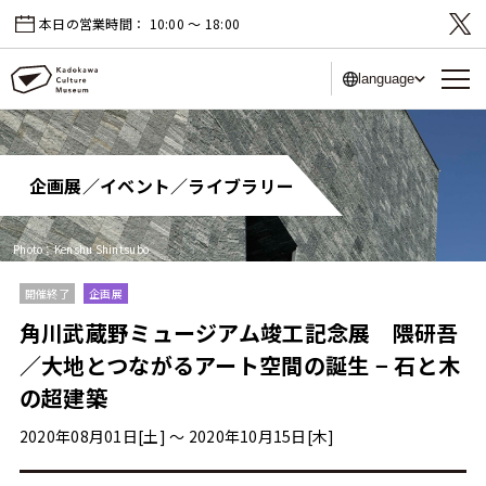
本日の営業時間：
10:00 〜 18:00
language
企画展／イベント／ライブラリー
Photo：Kenshu Shintsubo
開催終了
企画展
角川武蔵野ミュージアム竣工記念展 隈研吾
／大地とつながるアート空間の誕生 − 石と木
の超建築
2020年08月01日[土] 〜 2020年10月15日[木]