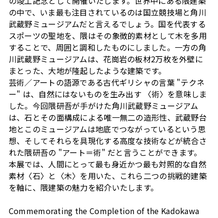
の竣工記念として開催いたします。世界中にある隈建築
の中で、いま最も注目されているのは国立競技場と角川
武蔵野ミュージアムだと言えるでしょう。国を代表する
スポーツの聖地を、隈はその象徴的素材として木を多用
することで、周囲と調和したものにしました。一方の角
川武蔵野ミュージアムは、花崗岩の板材2万枚を外壁に
まとった、大地が隆起したような建築です。
芸術／アートの語源である古代ギリシャの言葉 "テクネ
ー" は、自然にはないものを生み出す 〈術〉を意味しま
した。今回隈研吾が手がけた角川武蔵野ミュージアム
は、石とその面構成による唯一無二の造形性、武蔵野台
地とこのミュージアムは地底でつながっているという思
想、そしてそれらを具現化する高度な技術などが統合さ
れた隈研吾の "アート＝術" だと言うことができます。
本展では、人間にとって最も身近かつ最も対照的な自然
素材〈石〉と〈木〉を用いた、これら二つの挑戦的建築
を軸に、隈建築の魅力を紹介いたします。
Commemorating the Completion of the Kadokawa