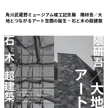
角川武蔵野ミュージアム竣工記念展 隈研吾／大
地とつながるアート空間の誕生 − 石と木の超建築