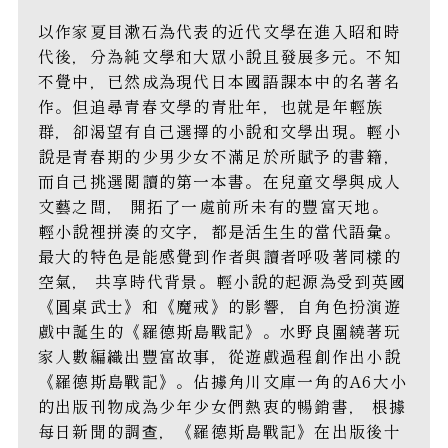
以作家夏目漱石為代表的近代文學在進入昭和時
代後，分為純文學和大眾小說且發展多元。不知
不覺中，已然成為現代日本國語課本中的名著名
作。但追尋青春文學的青壯年，也就是年輕族
群，卻渴望有自己選擇的小說和文學出現。輕小
說是青春期的少男少女不滿足於所賦予的書籍，
而自己挑選閱讀的第一本書。在兒童文學與成人
文藝之間， 開拓了一處前所未有的豐富天地。
輕小說裡拼湊的文字，都是活生生的當代語彙。
最大的特色是能感覺到作者與讀者呼吸著同樣的
空氣， 共享時代背景。輕小說的起源為受到英國
《圓桌武士》和《魔戒》的影響，自角色扮演遊
戲中誕生的《羅德斯島戰記》。水野良圍繞著玩
家人數編織出豐富故事，從遊戲過程創作出小說
《羅德斯島戰記》。佔據角川文庫一角的A6大小
的出版刊物成為少年少女們熱衷的暢銷書， 根據
每日新聞的調查，《羅德斯島戰記》在出版後十