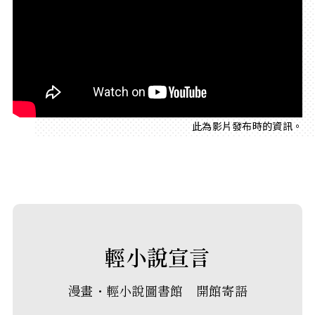
此為影片發布時的資訊。
輕小說宣言
漫畫・輕小說圖書館 開館寄語