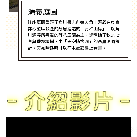
源義庭園
這座庭園重現了角川書店創始人角川源義在東京
都杉並區荻窪的故居建造的「青柿山房」。以角
川源義所喜愛的荷花玉蘭為主，還種植了秋之七
草與垂枝櫻樹，由「天空植物園」的西畠清順設
計。天氣晴朗時可以在木頭露臺上看書。