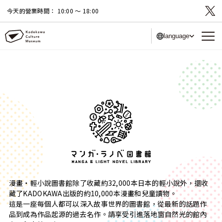
今天的營業時間：
10:00 〜 18:00
language
漫畫・輕小說圖書館除了收藏約32,000本日本的輕小說外，還收
藏了KADOKAWA出版的約10,000本漫畫和兒童讀物。
這是一座每個人都可以深入故事世界的圖書館，從最新的話題作
品到成為作品起源的過去名作。請享受引進落地窗自然光的館內